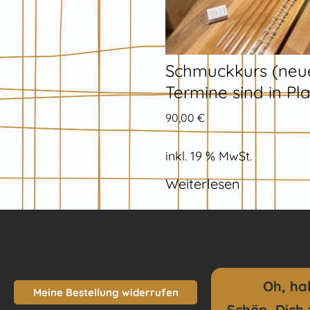
Schmuckkurs (neu
Termine sind in Pl
90,00
€
inkl. 19 % MwSt.
Weiterlesen
Oh, ha
Meine Bestellung widerrufen
Schön, Dich 