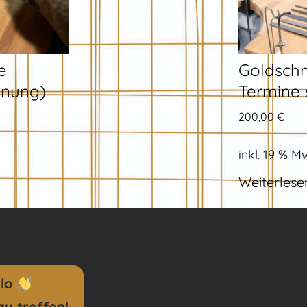
e
Goldsch
anung)
Termine 
200,00
€
inkl. 19 % M
Weiterlese
llo
zu treffen!