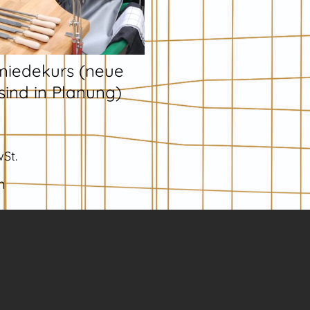
miedekurs (neue
sind in Planung)
wSt.
n