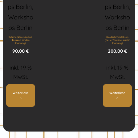
Schmuckkurs (neue
Goldschmiedekurs
Termine sind in
(neue Termine sind in
Planung)
Planung)
90,00
€
200,00
€
inkl. 19 %
inkl. 19 %
MwSt.
MwSt.
Weiterlese
Weiterlese
n
n