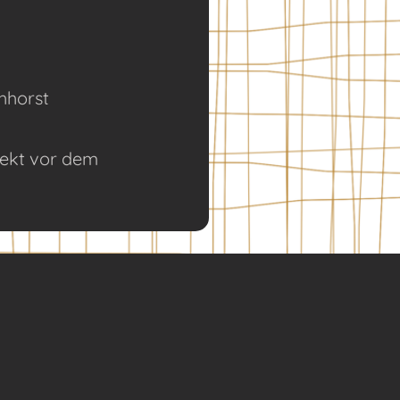
hhorst
rekt vor dem