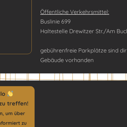
Öffentliche Verkehrsmittel:
Buslinie 699
Haltestelle Drewitzer Str./Am Buc
gebührenfreie Parkplätze sind di
Gebäude vorhanden
llo
zu treffen!
in, um über
nformiert zu